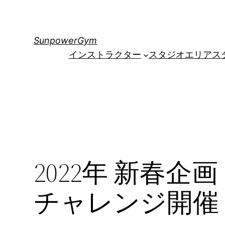
内
容
を
SunpowerGym
ス
インストラクター
スタジオエリア
ス
キ
ッ
プ
2022年 新春
チャレンジ開催