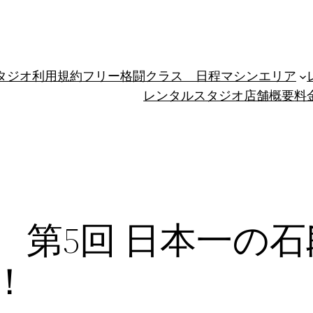
タジオ利用規約
フリー格闘クラス 日程
マシンエリア
レンタルスタジオ
店舗概要
料
企画 第5回 日本一の
！